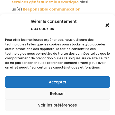
services généraux et bureautique
ainsi
un(e)
Responsable communication,
marketing, infographie et réseaux sociaux
.
Gérer le consentement
aux cookies
NOS DERNIERS ARTICLES
Pour offrir les meilleures expériences, nous utilisons des
technologies telles que les cookies pour stocker et/ou accéder
aux informations des appareils. Le fait de consentir à ces
Venez nous rendre visite à Libramont !
technologies nous permettra de traiter des données telles que le
comportement de navigation ou les ID uniques sur ce site. Le fait
Nous engageons !
de ne pas consentir ou de retirer son consentement peut avoir
un effet négatif sur certaines caractéristiques et fonctions.
Nous engageons !
Posez votre candidature !
Accepter
Des précisions sur le prix 2022 à la RT
Refuser
Voir les préférences