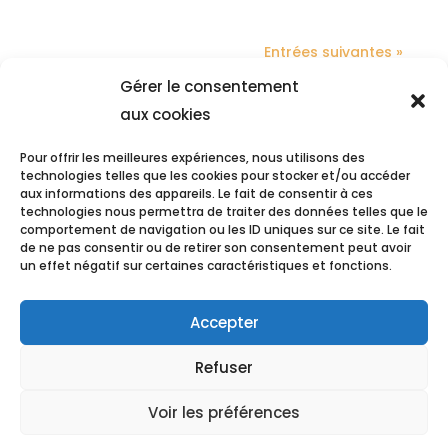
Entrées suivantes »
Gérer le consentement
NOS DERNIERS ARTICLES
aux cookies
Venez nous rendre visite à Libramont !
Pour offrir les meilleures expériences, nous utilisons des
technologies telles que les cookies pour stocker et/ou accéder
Nous engageons !
aux informations des appareils. Le fait de consentir à ces
technologies nous permettra de traiter des données telles que le
Nous engageons !
comportement de navigation ou les ID uniques sur ce site. Le fait
Posez votre candidature !
de ne pas consentir ou de retirer son consentement peut avoir
un effet négatif sur certaines caractéristiques et fonctions.
Des précisions sur le prix 2022 à la RT
Accepter
Refuser
Voir les préférences