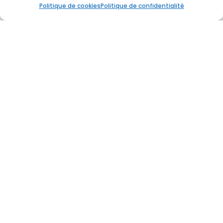
Politique de cookies
Politique de confidentialité
L’ASSOCIATION DES
BETTERAVIERS WALLONS
ASBL
L’Association des Betteraviers
Wallons asbl
L’Association des Betteraviers
Wallons asbl (ABW) est
l’association professionnelle
représentant les 4 500 betteraviers
wallons (aussi appelés « planteurs
»).