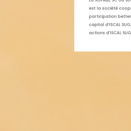
La SOPABE SC ou Soc
est la société coop
participation bette
capital d’ISCAL SUG
actions d'ISCAL SUG