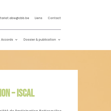
etariat.abw@cbb.be
Liens
Contact
 Accords
Dossier & publication
ION – ISCAL