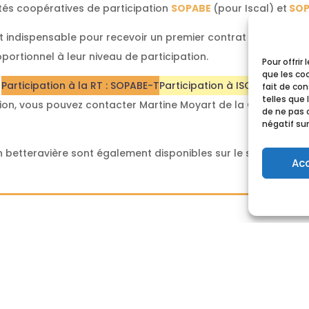
étés coopératives de participation
SOPABE
(pour Iscal) et
SOP
st indispensable pour recevoir un premier contrat de la part d
portionnel à leur niveau de participation.
Pour offrir
que les co
Participation à la RT : SOPABE-T
Participation à ISCAL : SOPABE
fait de co
telles que 
ation, vous pouvez contacter Martine Moyart de la CBB au 02/5
de ne pas 
négatif sur
n betteravière sont également disponibles sur le site de la
CB
Ac
NAVIGATION
ACTUALITÉS