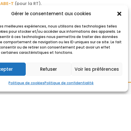
ABE-T
(pour la RT).
Gérer le consentement aux cookies
es sucreries. A Iscal comme à la RT, les
 les meilleures expériences, nous utilisons des technologies telles
okies pour stocker et/ou accéder aux informations des appareils. Le
nsentir à ces technologies nous permettra de traiter des données
le comportement de navigation ou les ID uniques sur ce site. Le fait
51.11.78 ou envoyer un mail
consentir ou de retirer son consentement peut avoir un effet
 certaines caractéristiques et fonctions.
B
.
cepter
Refuser
Voir les préférences
Politique de cookies
Politique de confidentialité
COORDONNÉES