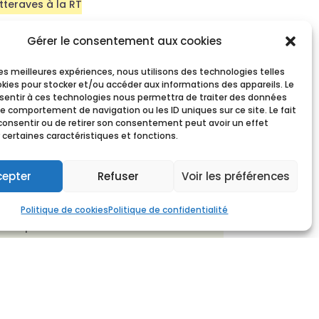
tteraves à la RT
Gérer le consentement aux cookies
 les meilleures expériences, nous utilisons des technologies telles
okies pour stocker et/ou accéder aux informations des appareils. Le
nsentir à ces technologies nous permettra de traiter des données
le comportement de navigation ou les ID uniques sur ce site. Le fait
consentir ou de retirer son consentement peut avoir un effet
 certaines caractéristiques et fonctions.
cepter
Refuser
Voir les préférences
e 3 membres issus du Verbond TS. Il est
Politique de cookies
Politique de confidentialité
ctué par le Secrétaire.
se et du contrat additionnel ainsi que
ants.
 Il est coordonné par l’Inspectrice de