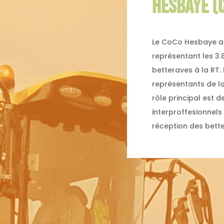
HESBAYE (
Le CoCo Hesbaye asb
représentant les 3.
betteraves à la RT.
représentants de l
rôle principal est 
interproffesionnels
réception des bette