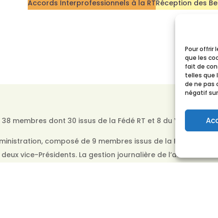
Accords Interprofessionnels à la RT
Réception des Be
Pour offrir
que les co
fait de co
telles que 
de ne pas 
négatif sur
Ac
38 membres dont 30 issus de la Fédé RT et 8 du Verbond TS.
dministration, composé de 9 membres issus de la Fédé RT et d
ux vice-Présidents. La gestion journalière de l’asbl est effe
ités existent avec des rôles différents :
ontrôler le respect des règles d’attribution du contrat de ba
lité des 1,50 € en cas de livraisons et emblavements insuffis
cuter des aspects techniques de la réception des betteraves.