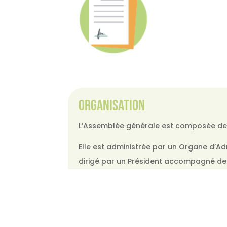
ORGANISATION
L’Assemblée générale est composée de 
Elle est administrée par un Organe d’A
dirigé par un Président accompagné de de
Au sein du CoCo Hesbaye, différents Com
La Commission Paritaire s’occupe de c
des règles de dynamique et de la péna
Le Comité Technique est chargé de dis