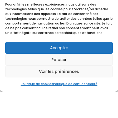
Pour offrir les meilleures expériences, nous utilisons des
technologies telles que les cookies pour stocker et/ou accéder
aux informations des appareils. Le fait de consentir à ces
technologies nous permettra de traiter des données telles que le
comportement de navigation ou les ID uniques sur ce site. Le fait
de ne pas consentir ou de retirer son consentement peut avoir
un effet négatif sur certaines caractéristiques et fonctions.
Accepter
DURABLE
Refuser
Une culture soucieuse de
l’environnement
Voir les préférences
La betterave sucrière est en Wallonie la tête de
Politique de cookies
Politique de confidentialité
rotation culturale dans nombre d’exploitations,
avec notamment un impact positif sur la culture
céréalière post-betterave en terme de
rendement et de diminution du développement
de pathogènes (et donc d’utilisation de